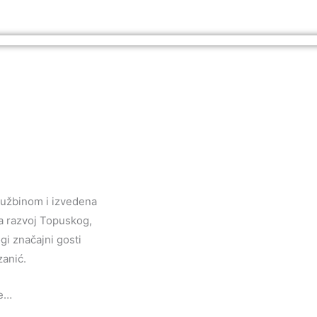
adužbinom i izvedena
a razvoj Topuskog,
gi značajni gosti
zanić.
me…