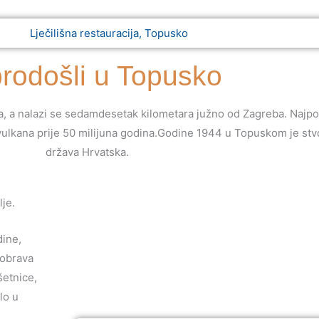
rodošli u Topusko
a, a nalazi se sedamdesetak kilometara južno od Zagreba. Najpoz
 vulkana prije 50 milijuna godina.Godine 1944 u Topuskom je stv
država Hrvatska.
lje.
dine,
dobrava
šetnice,
lo u