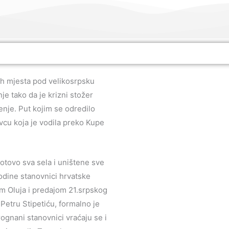
h mjesta pod velikosrpsku
je tako da je krizni stožer
enje. Put kojim se odredilo
vcu koja je vodila preko Kupe
.
tovo sva sela i uništene sve
odine stanovnici hrvatske
om Oluja i predajom 21.srpskog
etru Stipetiću, formalno je
ognani stanovnici vraćaju se i