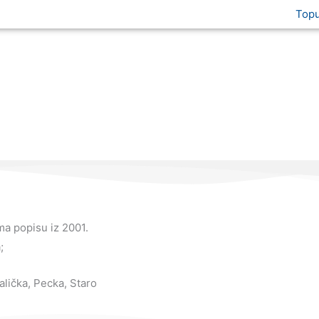
a popisu iz 2001.
a;
lička, Pecka, Staro