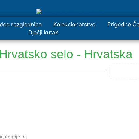
ideo razglednice
Kolekcionarstvo
Prigodne Če
Dječji kutak
Hrvatsko selo - Hrvatska
mo negdje na