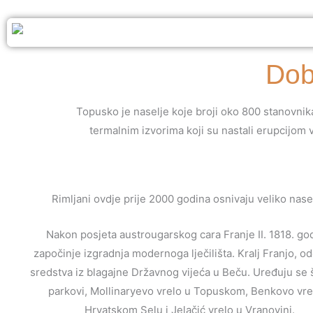
Dob
Topusko je naselje koje broji oko 800 stanovnik
termalnim izvorima koji su nastali erupcijom
Rimljani ovdje prije 2000 godina osnivaju veliko nase
Nakon posjeta austrougarskog cara Franje II. 1818. go
započinje izgradnja modernoga lječilišta. Kralj Franjo, o
sredstva iz blagajne Državnog vijeća u Beču. Uređuju se 
parkovi, Mollinaryevo vrelo u Topuskom, Benkovo vre
Hrvatskom Selu i Jelačić vrelo u Vranovini.