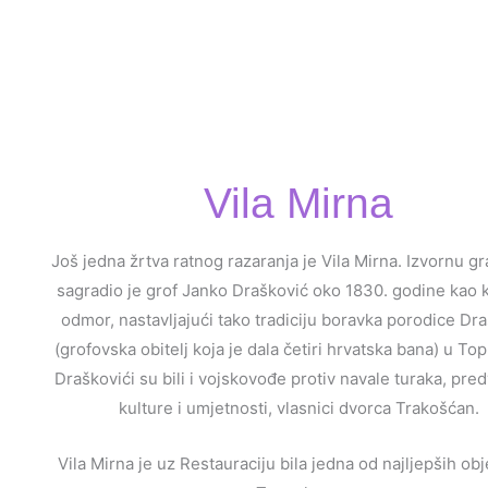
Vila Mirna
Još jedna žrtva ratnog razaranja je Vila Mirna. Izvornu g
sagradio je grof Janko Drašković oko 1830. godine kao 
odmor, nastavljajući tako tradiciju boravka porodice Dr
(grofovska obitelj koja je dala četiri hrvatska bana) u T
Draškovići su bili i vojskovođe protiv navale turaka, pre
kulture i umjetnosti, vlasnici dvorca Trakošćan.
Vila Mirna je uz Restauraciju bila jedna od najljepših ob