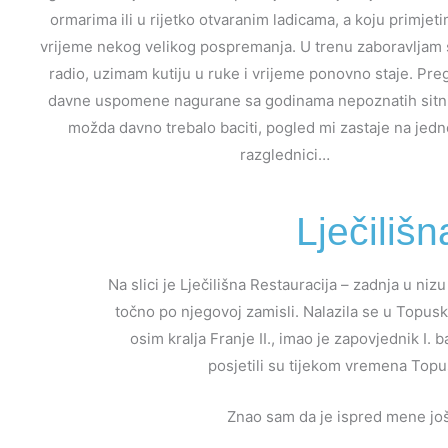
ormarima ili u rijetko otvaranim ladicama, a koju primje
vrijeme nekog velikog pospremanja. U trenu zaboravljam
radio, uzimam kutiju u ruke i vrijeme ponovno staje. Pre
davne uspomene nagurane sa godinama nepoznatih sitnic
možda davno trebalo baciti, pogled mi zastaje na jedno
razglednici…
Lječiliš
Na slici je Lječilišna Restauracija – zadnja u 
točno po njegovoj zamisli. Nalazila se u Topu
osim kralja Franje II., imao je zapovjednik I.
posjetili su tijekom vremena Topusk
Znao sam da je ispred mene još