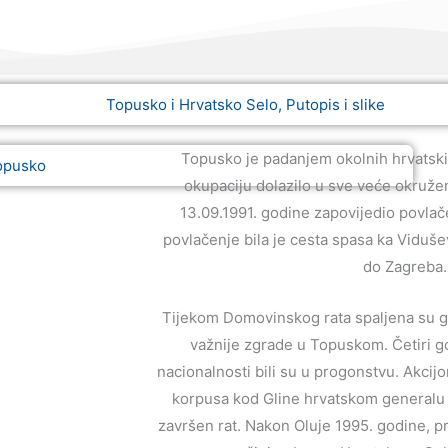
Topusko je padanjem okolnih hrvatski
okupaciju dolazilo u sve veće okružen
13.09.1991. godine zapovijedio povlač
povlačenje bila je cesta spasa ka Viduše
do Zagreba
Tijekom Domovinskog rata spaljena su go
važnije zgrade u Topuskom. Četiri g
nacionalnosti bili su u progonstvu. Akcij
korpusa kod Gline hrvatskom generalu P
završen rat. Nakon Oluje 1995. godine, pr