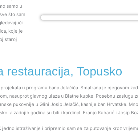
timo samo u
 sve što sam
gledavajući
a, koje je
j staroj
na restauracija, Topusko
nizu projekata u programu bana Jelačića. Smatrana je njegovom z
skom, nasuprot glavnog ulaza u Blatne kupke. Posebnu zaslugu z
 banske pukovnije u Glini Josip Jelačić, kasnije ban Hrvatske. Mno
o, a zadnjih godina su bili i kardinali Franjo Kuharić i Josip Bo
 jedno istraživanje i pripremio sam se za putovanje kroz vrije