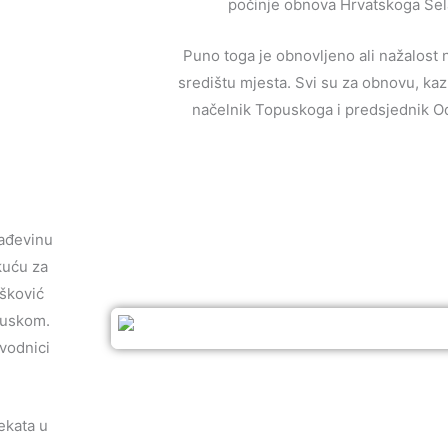
počinje obnova Hrvatskoga Sela
Puno toga je obnovljeno ali nažalost 
središtu mjesta. Svi su za obnovu, kaz
načelnik Topuskoga i predsjednik O
rađevinu
kuću za
ašković
opuskom.
dvodnici
jekata u