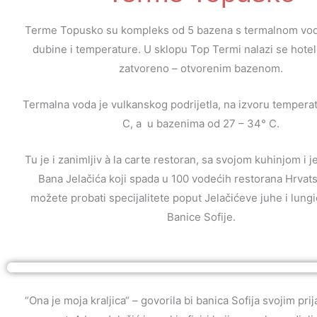
Terme Topusko su kompleks od 5 bazena s termalnom vod
dubine i temperature. U sklopu Top Termi nalazi se hotel
zatvoreno – otvorenim bazenom.
Termalna voda je vulkanskog podrijetla, na izvoru tempera
C, a u bazenima od 27 – 34° C.
Tu je i zanimljiv à la carte restoran, sa svojom kuhinjom i j
Bana Jelačića koji spada u 100 vodećih restorana Hrvat
možete probati specijalitete poput Jelačićeve juhe i lung
Banice Sofije.
“Ona je moja kraljica“ – govorila bi banica Sofija svojim pri