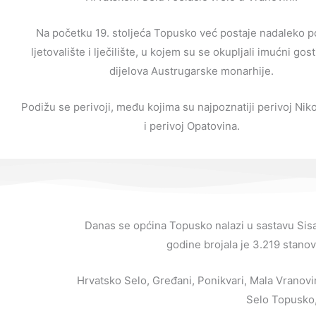
Na početku 19. stoljeća Topusko već postaje nadaleko 
ljetovalište i lječilište, u kojem su se okupljali imućni gost
dijelova Austrugarske monarhije.
Podižu se perivoji, među kojima su najpoznatiji perivoj Nik
i perivoj Opatovina.
Danas se općina Topusko nalazi u sastavu Sis
godine brojala je 3.219 stano
Hrvatsko Selo, Gređani, Ponikvari, Mala Vranovi
Selo Topusko,