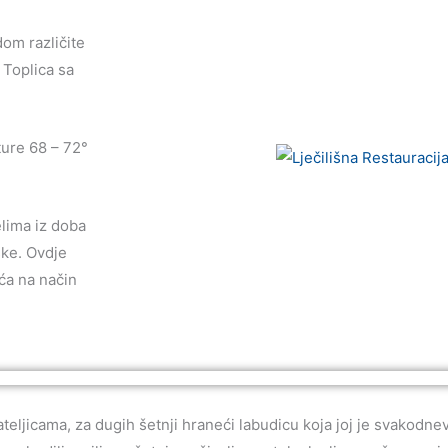
om različite
 Toplica sa
ture 68 – 72°
elima iz doba
ske. Ovdje
ića na način
jateljicama, za dugih šetnji hraneći labudicu koja joj je svakodnev