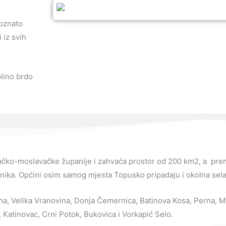
poznato
i iz svih
olino brdo
ačko-moslavačke županije i zahvaća prostor od 200 km2, a prem
vnika. Općini osim samog mjesta Topusko pripadaju i okolna sel
na, Velika Vranovina, Donja Čemernica, Batinova Kosa, Perna, Ma
 Katinovac, Crni Potok, Bukovica i Vorkapić Selo.