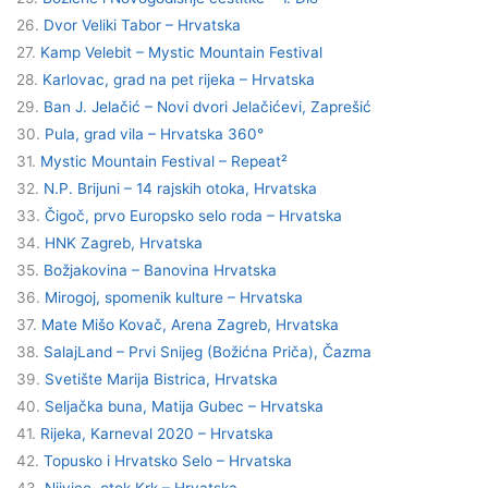
26.
Dvor Veliki Tabor – Hrvatska
27.
Kamp Velebit – Mystic Mountain Festival
28.
Karlovac, grad na pet rijeka – Hrvatska
29.
Ban J. Jelačić – Novi dvori Jelačićevi, Zaprešić
30.
Pula, grad vila – Hrvatska 360°
31.
Mystic Mountain Festival – Repeat²
32.
N.P. Brijuni – 14 rajskih otoka, Hrvatska
33.
Čigoč, prvo Europsko selo roda – Hrvatska
34.
HNK Zagreb, Hrvatska
35.
Božjakovina – Banovina Hrvatska
36.
Mirogoj, spomenik kulture – Hrvatska
37.
Mate Mišo Kovač, Arena Zagreb, Hrvatska
38.
SalajLand – Prvi Snijeg (Božićna Priča), Čazma
39.
Svetište Marija Bistrica, Hrvatska
40.
Seljačka buna, Matija Gubec – Hrvatska
41.
Rijeka, Karneval 2020 – Hrvatska
42.
Topusko i Hrvatsko Selo – Hrvatska
43.
Njivice, otok Krk – Hrvatska