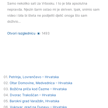
Samo nekoliko sati za Vrbosku. I to je bila apsolutna
nepravda. Njezin šarm ostao mi je skriven. Ipak, snimio sam
video i bila bi šteta ne podijeliti djelić onoga što sam
doživio…
Otvori razglednicu
1493
RAZGLEDNICE IZ HRVATSKE
01.
Petrinja, Lovrenčevo – Hrvatska
02.
Oltar Domovine, Medvednica – Hrvatska
03.
Božićna priča kod Čazme – Hrvatska
04.
Dvorac Trakošćan – Hrvatska
05.
Barokni grad Varaždin, Hrvatska
06.
Vukovar, grad na Dunavu – Hrvatska