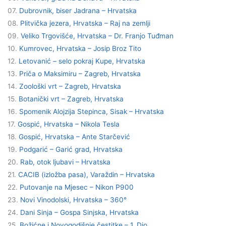
07.
Dubrovnik, biser Jadrana – Hrvatska
08.
Plitvička jezera, Hrvatska – Raj na zemlji
09.
Veliko Trgovišće, Hrvatska – Dr. Franjo Tuđman
10.
Kumrovec, Hrvatska – Josip Broz Tito
12.
Letovanić – selo pokraj Kupe, Hrvatska
13.
Priča o Maksimiru – Zagreb, Hrvatska
14.
Zoološki vrt – Zagreb, Hrvatska
15.
Botanički vrt – Zagreb, Hrvatska
16.
Spomenik Alojzija Stepinca, Sisak – Hrvatska
17.
Gospić, Hrvatska – Nikola Tesla
18.
Gospić, Hrvatska – Ante Starčević
19.
Podgarić – Garić grad, Hrvatska
20.
Rab, otok ljubavi – Hrvatska
21.
CACIB (izložba pasa), Varaždin – Hrvatska
22.
Putovanje na Mjesec – Nikon P900
23.
Novi Vinodolski, Hrvatska – 360°
24.
Dani Sinja – Gospa Sinjska, Hrvatska
25.
Božićne i Novogodišnje čestitke
– 1. Dio