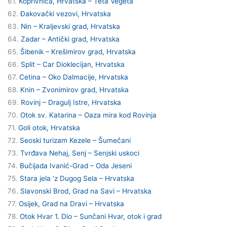
61.
Koprivnica, Hrvatska – Teta Vegeta
62.
Đakovački vezovi, Hrvatska
63.
Nin – Kraljevski grad, Hrvatska
64.
Zadar – Antički grad, Hrvatska
65.
Šibenik – Krešimirov grad, Hrvatska
66.
Split – Car Dioklecijan, Hrvatska
67.
Cetina – Oko Dalmacije, Hrvatska
68.
Knin – Zvonimirov grad, Hrvatska
69.
Rovinj – Dragulj Istre, Hrvatska
70.
Otok sv. Katarina – Oaza mira kod Rovinja
71.
Goli otok, Hrvatska
72.
Seoski turizam Kezele – Šumečani
73.
Tvrđava Nehaj, Senj – Senjski uskoci
74.
Bučijada Ivanić-Grad – Oda Jeseni
75.
Stara jela ‘z Dugog Sela – Hrvatska
76.
Slavonski Brod, Grad na Savi – Hrvatska
77.
Osijek, Grad na Dravi – Hrvatska
78.
Otok Hvar 1. Dio – Sunčani Hvar, otok i grad