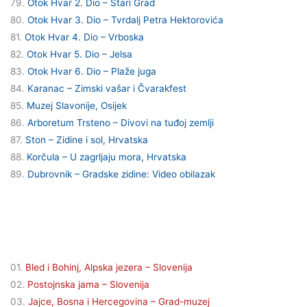
79.
Otok Hvar 2. Dio – Stari Grad
80.
Otok Hvar 3. Dio – Tvrdalj Petra Hektorovića
81.
Otok Hvar 4. Dio – Vrboska
82.
Otok Hvar 5. Dio – Jelsa
83.
Otok Hvar 6. Dio – Plaže juga
84.
Karanac – Zimski vašar i Čvarakfest
85.
Muzej Slavonije, Osijek
86.
Arboretum Trsteno – Divovi na tuđoj zemlji
87.
Ston – Zidine i sol, Hrvatska
88.
Korčula – U zagrljaju mora, Hrvatska
89.
Dubrovnik – Gradske zidine: Video obilazak
RAZGLEDNICE IZ SVIJETA
01.
Bled i Bohinj, Alpska jezera – Slovenija
02.
Postojnska jama – Slovenija
03.
Jajce, Bosna i Hercegovina – Grad-muzej