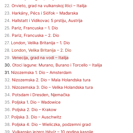
22.
Orvieto, grad na vulkanskoj litici – Italija
23.
Harkány, Pécs i Siófok – Mađarska
24.
Hallstatt i Vidikovac 5 prstiju, Austrija
25.
Pariz, Francuska – 1. Dio
26.
Pariz, Francuska – 2. Dio
27.
London, Velika Britanija – 1. Dio
28.
London, Velika Britanija – 2. Dio
29.
Venecija, grad na vodi – Italija
30.
Otoci lagune: Murano, Burano i Torcello – Italija
31.
Nizozemska 1. Dio – Amsterdam
32.
Nizozemska 2. Dio – Mala Holandska tura
33.
Nizozemska 3. Dio – Velika Holandska tura
34.
Potsdam i Dresden, Njemačka
35.
Poljska 1. Dio – Wadowice
36.
Poljska 2. Dio – Krakow
37.
Poljska 3. Dio – Auschwitz
38.
Poljska 4. Dio – Wieliczka, podzemni grad
39.
Vulkansko jezero Hévíz – 10 godina kasnije