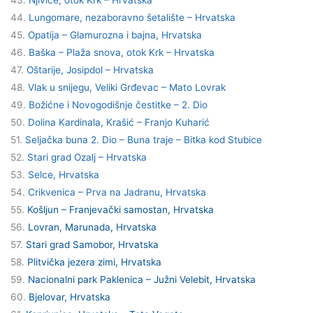
44.
Lungomare, nezaboravno šetalište – Hrvatska
45.
Opatija – Glamurozna i bajna, Hrvatska
46.
Baška – Plaža snova, otok Krk – Hrvatska
47.
Oštarije, Josipdol – Hrvatska
48.
Vlak u snijegu, Veliki Grđevac – Mato Lovrak
49.
Božićne i Novogodišnje čestitke
– 2. Dio
50.
Dolina Kardinala, Krašić – Franjo Kuharić
51.
Seljačka buna 2. Dio – Buna traje – Bitka kod Stubice
52.
Stari grad Ozalj – Hrvatska
53.
Selce, Hrvatska
54.
Crikvenica – Prva na Jadranu, Hrvatska
55.
Košljun – Franjevački samostan, Hrvatska
56.
Lovran, Marunada, Hrvatska
57.
Stari grad Samobor, Hrvatska
58.
Plitvička jezera zimi, Hrvatska
59.
Nacionalni park Paklenica – Južni Velebit, Hrvatska
60.
Bjelovar, Hrvatska