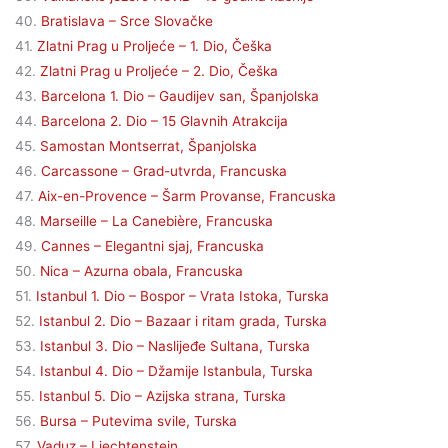
40.
Bratislava – Srce Slovačke
41.
Zlatni Prag u Proljeće – 1. Dio, Češka
42.
Zlatni Prag u Proljeće – 2. Dio, Češka
43.
Barcelona 1. Dio – Gaudijev san, Španjolska
44.
Barcelona 2. Dio – 15 Glavnih Atrakcija
45.
Samostan Montserrat, Španjolska
46.
Carcassone – Grad-utvrda, Francuska
47.
Aix-en-Provence – Šarm Provanse, Francuska
48.
Marseille – La Canebière, Francuska
49.
Cannes – Elegantni sjaj, Francuska
50.
Nica – Azurna obala, Francuska
51.
Istanbul 1. Dio – Bospor – Vrata Istoka, Turska
52.
Istanbul 2. Dio – Bazaar i ritam grada, Turska
53.
Istanbul 3. Dio – Naslijeđe Sultana, Turska
54.
Istanbul 4. Dio – Džamije Istanbula, Turska
55.
Istanbul 5. Dio – Azijska strana, Turska
56.
Bursa – Putevima svile, Turska
57.
Vaduz – Liechtenstein