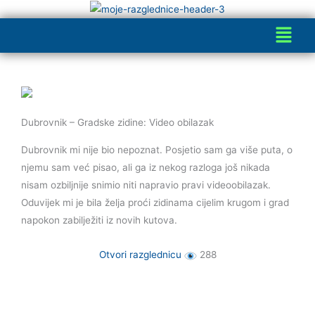
Skip
Menu
to
content
Dubrovnik – Gradske zidine: Video obilazak
Dubrovnik mi nije bio nepoznat. Posjetio sam ga više puta, o
njemu sam već pisao, ali ga iz nekog razloga još nikada
nisam ozbiljnije snimio niti napravio pravi videoobilazak.
Oduvijek mi je bila želja proći zidinama cijelim krugom i grad
napokon zabilježiti iz novih kutova.
Otvori razglednicu
288