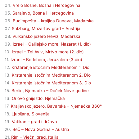
04.
Vrelo Bosne, Bosna i Hercegovina
05.
Sarajevo, Bosna i Hercegovina
06.
Budimpešta – kraljica Dunava, Mađarska
07.
Salzburg, Mozartov grad – Austrija
08.
Vulkansko jezero Heviz, Mađarska
09.
Izrael – Galilejsko more, Nazaret (1. dio)
10.
Izrael – Tel Aviv, Mrtvo more (2. dio)
11.
Izrael – Betlehem, Jeruzalem (3.dio)
12.
Krstarenje istočnim Mediteranom 1. Dio
13.
Krstarenje istočnim Mediteranom 2. Dio
14.
Krstarenje istočnim Mediteranom 3. Dio
15.
Berlin, Njemačka – Doček Nove godine
16.
Orlovo gnijezdo, Njemačka
17.
Kraljevsko jezero, Bavarska – Njemačka 360°
18.
Ljubljana, Slovenija
19.
Vatikan – grad i država
20.
Beč – Nova Godina – Austria
21.
Rim – Vječni grad, Italija