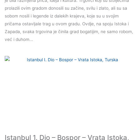
je bila razmjena priča, ideja i kultura. Trgovci koji su stoljećima
prolazili ovim gradom donosili su začine, svilu i zlato, ali su sa
sobom nosili i legende iz dalekih krajeva, koje su u svojim
pričama ostavljale trag u ovom gradu. Ovdje, na spoju Istoka i
Zapada, svaka trgovina je činila grad bogatijim, ne samo robom,
već i duhom...
Istanbul 1. Dio – Bospor – Vrata Istoka,