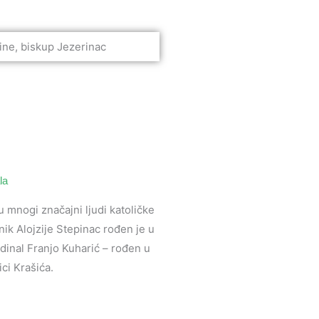
la
su mnogi značajni ljudi katoličke
ik Alojzije Stepinac rođen je u
rdinal Franjo Kuharić – rođen u
ici Krašića.