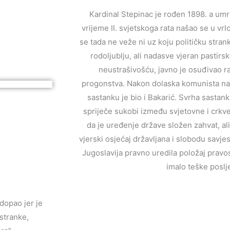
Kardinal Stepinac je rođen 1898. a umr
vrijeme II. svjetskoga rata našao se u vr
se tada ne veže ni uz koju političku stran
rodoljublju, ali nadasve vjeran pastir
neustrašivošću, javno je osuđivao ra
progonstva. Nakon dolaska komunista na v
sastanku je bio i Bakarić. Svrha sastanka
spriječe sukobi između svjetovne i crkve
da je uređenje države složen zahvat, al
vjerski osjećaj državljana i slobodu savjest
Jugoslavija pravno uredila položaj pravosla
imalo teške poslj
 dopao jer je
stranke,