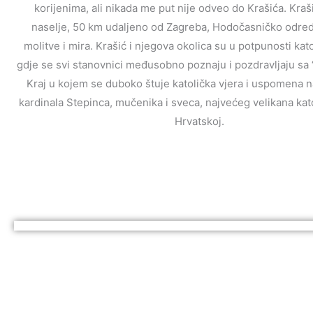
korijenima, ali nikada me put nije odveo do Krašića. Kraš
naselje, 50 km udaljeno od Zagreba, Hodočasničko odred
molitve i mira. Krašić i njegova okolica su u potpunosti kat
gdje se svi stanovnici međusobno poznaju i pozdravljaju sa “
Kraj u kojem se duboko štuje katolička vjera i uspomena 
kardinala Stepinca, mučenika i sveca, najvećeg velikana kat
Hrvatskoj.