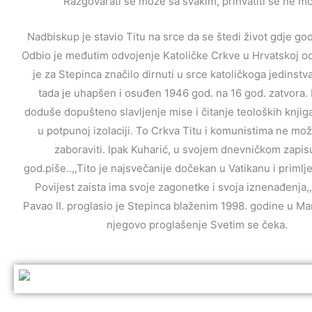
“Razgovarati se može sa svakim, prihvatiti se ne m
Nadbiskup je stavio Titu na srce da se štedi život gdje go
Odbio je međutim odvojenje Katoličke Crkve u Hrvatskoj od
je za Stepinca značilo dirnuti u srce katoličkoga jedinstv
tada je uhapšen i osuđen 1946 god. na 16 god. zatvora. 
doduše dopušteno slavljenje mise i čitanje teoloških knjiga,
u potpunoj izolaciji. To Crkva Titu i komunistima ne može
zaboraviti. Ipak Kuharić, u svojem dnevničkom zapis
god.piše..,,Tito je najsvečanije dočekan u Vatikanu i primlj
Povijest zaista ima svoje zagonetke i svoja iznenađenja,
Pavao II. proglasio je Stepinca blaženim 1998. godine u Mari
njegovo proglašenje Svetim se čeka.