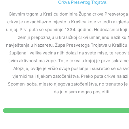
Crkva Presvetog Trojstva
Glavnim trgom u Krašiću dominira Župna crkva Presvetoga 
crkva je nezaobilazno mjesto u Krašiću koje vrijedi razgledat
u njoj. Prvi puta se spominje 1334. godine. Hodočasnici koji s
zemlji prepoznaju u krašićkoj crkvi umanjenu Baziliku 
navještenja u Nazaretu. Župa Presvetoga Trojstva u Krašiću 
župljana i velika većina njih dolazi na svete mise, te redovi
svim aktivnostima župe. To je crkva u kojoj je prve sakrame
Alojzije, ovdje je vršio svoje poslanje i susretao se sa s
vjernicima i tijekom zatočeništva. Preko puta crkve nalaz
Spomen-soba, mjesto njegova zatočeništva, no trenutno je 
da ju nisam mogao posjetiti.