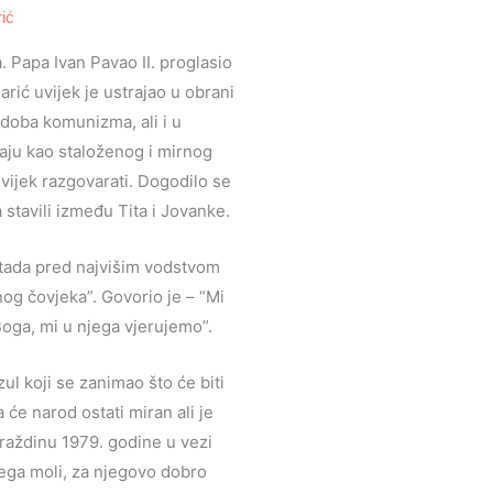
ić
. Papa Ivan Pavao II. proglasio
rić uvijek je ustrajao u obrani
u doba komunizma, ali i u
aju kao staloženog i mirnog
vijek razgovarati. Dogodilo se
stavili između Tita i Jovanke.
tada pred najvišim vodstvom
nog čovjeka”. Govorio je – “Mi
Boga, mi u njega vjerujemo”.
ul koji se zanimao što će biti
 će narod ostati miran ali je
 Varaždinu 1979. godine u vezi
jega moli, za njegovo dobro