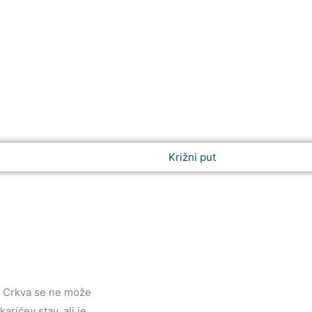
d, Crkva se ne može
arićev stav, ali je