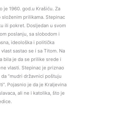
o je 1960. god.u Krašiću. Za
lo složenim prilikama. Stepinac
ku ili pokret. Dosljedan u svom
skom poslanju, sa slobodom i
sna, ideološka i politička
last sastao se i sa Titom. Na
 bila je da se prilike srede i
ne vlasti. Stepinac je priznao
i da “mudri državnici poštuju
i”. Pojasnio je da je Kraljevina
vaca, ali ne i katolika, što je
edice.