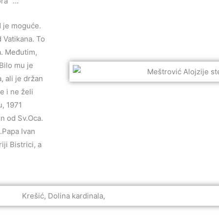
ora” …
d je moguće.
 Vatikana. To
a. Međutim,
Bilo mu je
 ali je držan
 i ne želi
u, 1971
en od Sv.Oca.
,.Papa Ivan
ji Bistrici, a