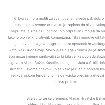
Crkva se mora moliti za sve ljude a najveće pak dobro 
spasenje. U svome dnevniku je zapisao da bi za svako
neprijatelja, uz Božju pomoć, bio pripravan umrijeti da b
Iako je bio veliki protivnik komunizma, Tita i njegove diktat
njemu vidio svojevrsnoga jamca za opstanak hrvatskoga
katolika u Jugoslaviji. Molio je za njega krunicu jer je sma
Bog može i njemu smilovati što bi bila velika pobjeda Božj
zagovora Majke Božje. Kasnije, kada je na vlast u Srbiji do
Kuharić u svome dnevniku piše kako je riječ o pobjedi tvr
velikosrpskom tendencijom a da vojska preuzima utjecaj 
takvu politiku.
Bila su to teška vremena. Vladar Hrvatske Baka
ukinuti i boriti se protiv crkve je besmislica. 