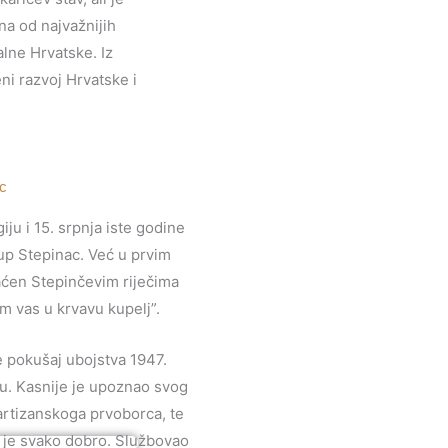
na od najvažnijih
alne Hrvatske. Iz
ni razvoj Hrvatske i
ac
ju i 15. srpnja iste godine
up Stepinac. Već u prvim
ćen Stepinčevim riječima
 vas u krvavu kupelj”.
e pokušaj ubojstva 1947.
nu. Kasnije je upoznao svog
artizanskoga prvoborca, te
u je svako dobro. Službovao