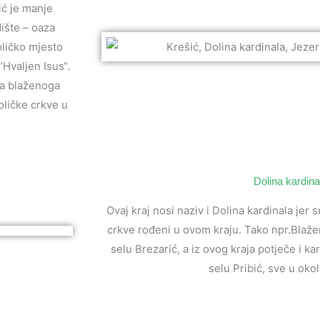
ić je manje
ište – oaza
oličko mjesto
Hvaljen Isus“.
na blaženoga
oličke crkve u
Dolina kardina
Ovaj kraj nosi naziv i Dolina kardinala jer 
crkve rođeni u ovom kraju. Tako npr.Blažen
selu Brezarić, a iz ovog kraja potječe i ka
selu Pribić, sve u okol