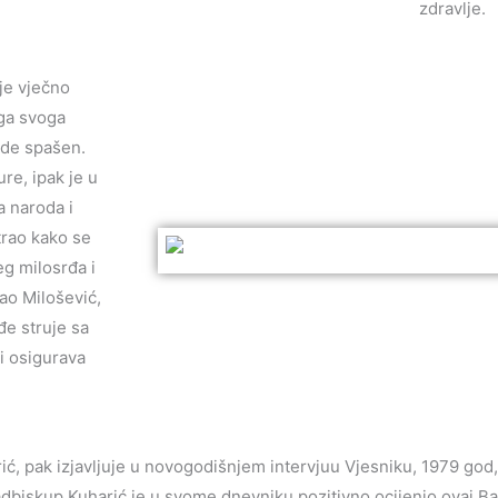
zdravlje.
je vječno
ga svoga
ude spašen.
ure, ipak je u
 naroda i
trao kako se
eg milosrđa i
šao Milošević,
đe struje sa
i osigurava
rić, pak izjavljuje u novogodišnjem intervjuu Vjesniku, 1979 go
Nadbiskup Kuharić je u svome dnevniku pozitivno ocijenio ovaj Bak