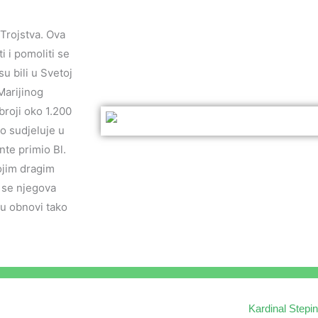
Trojstva. Ova
i i pomoliti se
u bili u Svetoj
Marijinog
broji oko 1.200
to sudjeluje u
nte primio Bl.
vojim dragim
i se njegova
u obnovi tako
Kardinal Stepi