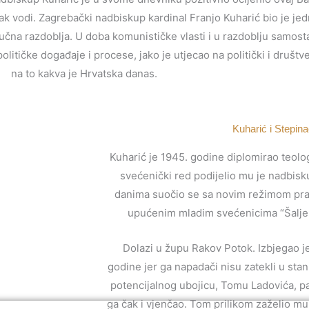
k vodi. Zagrebački nadbiskup kardinal Franjo Kuharić bio je jed
ključna razdoblja. U doba komunističke vlasti i u razdoblju samost
litičke događaje i procese, jako je utjecao na politički i društve
na to kakva je Hrvatska danas.
Kuharić i Stepin
Kuharić je 1945. godine diplomirao teologi
svećenički red podijelio mu je nadbisk
danima suočio se sa novim režimom pra
upućenim mladim svećenicima “Šaljem
Dolazi u župu Rakov Potok. Izbjegao j
godine jer ga napadači nisu zatekli u sta
potencijalnog ubojicu, Tomu Ladovića, p
ga čak i vjenčao. Tom prilikom zaželio m