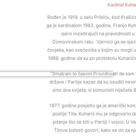
Kardinal Kuhar
Rođen je 1919. u selu Pribiću, kod Krašića
ga je kardinalom 1983. godine. Franjo Kuha
vjere inzistirajući na pravednosti 
Domovinskom ratu. Vjernici ga se sjeć
čovjeka, kao svećenika s kojim su mogli u
1969. godine da su po protokolu Kuharića 
“Smatram to časom Providnosti da sam 
države i Partije kazao da su osudili nevi
smo dva svijeta, vi komunisti niječete 
1977. godine posjetio ga je američki konz
poslije Tita. Kuharić mu je odgovorio da
pitanje što će biti u Partiji i vojsci. U
Titove bolesti govori, kako se on za n