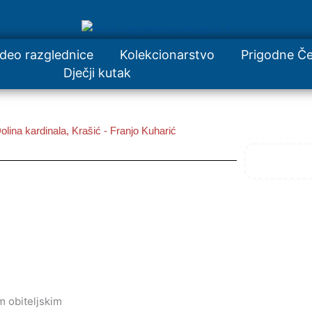
ideo razglednice
Kolekcionarstvo
Prigodne Če
Dječji kutak
olina kardinala, Krašić - Franjo Kuharić
 obiteljskim