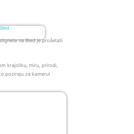
 Bled
tignete na Bled je prošetati
 krajoliku, miru, prirodi,
to poziraju za kameru!