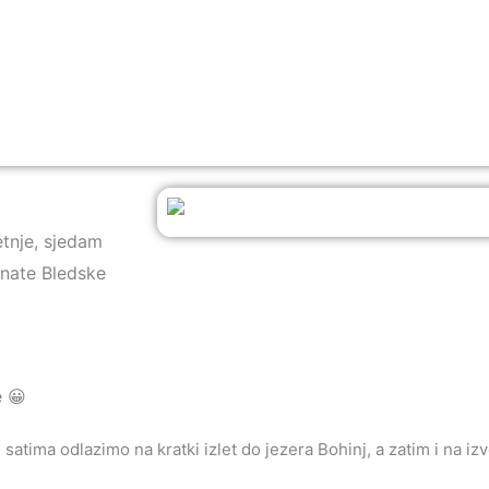
tnje, sjedam
znate Bledske
e 😀
atima odlazimo na kratki izlet do jezera Bohinj, a zatim i na iz