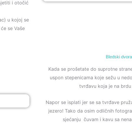
titi i otočić
c) u kojoj se
 će se Vaše
Bledski dvor
Kada se prošetate do suprotne strane
uspon stepenicama koje sežu u nedo
tvrđavu koja je na brdu
Napor se isplati jer se sa tvrđave pru
jezero! Tako da osim odličnih fotogra
sjećanju čuvam i kavu sa ne