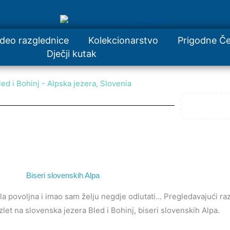
ideo razglednice
Kolekcionarstvo
Prigodne Če
Dječji kutak
led i Bohinj - Alpska jezera, Slovenia
Biseri slovenskih Alpa
 bila povoljna i imao sam želju negdje odlutati… Pregledavajući r
let na slovenska jezera Bled i Bohinj, biseri slovenskih Alpa.