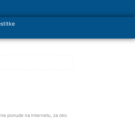
stitke
azne ponude na internetu, za oko