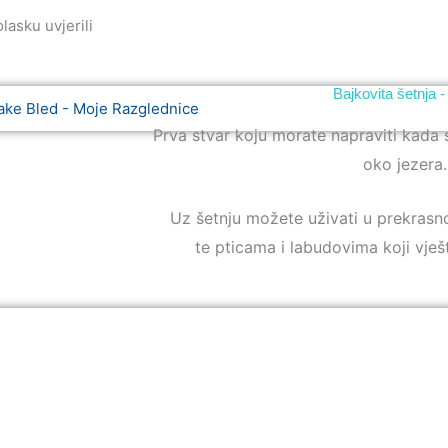
lasku uvjerili
Bajkovita šetnja -
Prva stvar koju morate napraviti kada s
oko jezera.
Uz šetnju možete uživati u prekrasnom
te pticama i labudovima koji vješ