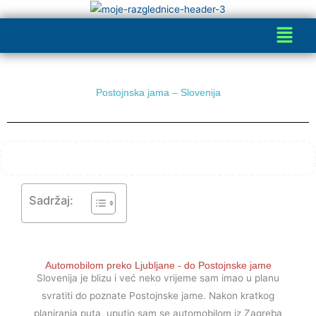
Skip
Menu
to
content
Postojnska jama – Slovenija
Sadržaj:
Automobilom preko Ljubljane - do Postojnske jame
Slovenija je blizu i već neko vrijeme sam imao u planu
svratiti do poznate Postojnske jame. Nakon kratkog
planiranja puta, uputio sam se automobilom iz Zagreba