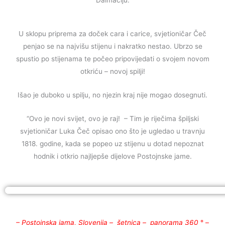
Dalmaciju.
U sklopu priprema za doček cara i carice, svjetioničar Čeč
penjao se na najvišu stijenu i nakratko nestao. Ubrzo se
spustio po stijenama te počeo pripovijedati o svojem novom
otkriću – novoj spilji!
Išao je duboko u spilju, no njezin kraj nije mogao dosegnuti.
“Ovo je novi svijet, ovo je raj! – Tim je riječima špiljski
svjetioničar Luka Čeč opisao ono što je ugledao u travnju
1818. godine, kada se popeo uz stijenu u dotad nepoznat
hodnik i otkrio najljepše dijelove Postojnske jame.
– Postojnska jama, Slovenija – šetnica – panorama 360
° –