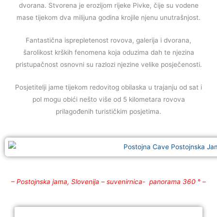
dvorana. Stvorena je erozijom rijeke Pivke, čije su vodene
mase tijekom dva milijuna godina krojile njenu unutrašnjost.
Fantastična isprepletenost rovova, galerija i dvorana,
šarolikost krških fenomena koja oduzima dah te njezina
pristupačnost osnovni su razlozi njezine velike posječenosti.
Posjetitelji jame tijekom redovitog obilaska u trajanju od sat i
pol mogu obići nešto više od 5 kilometara rovova
prilagođenih turističkim posjetima.
– Postojnska jama, Slovenija – suvenirnica- panorama 360
° –