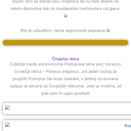
kojom smo se kretali kao i činjenica da su nam stijene na
nekim dijelovima bile na dvadesetak centimetara od glave.
😀
Bilo je uzbudljivo, nema sigurnosnih pojaseva 😀
Čovječja ribica
Zvijezda među stanovnicima Postojnske jame jest, naravno,
čovječja ribica – Proteus anguinus. Još jedan razlog za
posjetiti Postojnu! Na kraju obilaska, u jednoj od dvorana
nalaze se akvariji sa čovječjim ribicama. Jako je mračno, ali
ipak sam ih uspio poslikati