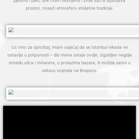
pjesmu i ples, dok ritam bubnjeva i zvuk saz-a ispunjava
prostor, noseći atmosferu stoljetne tradicije.
Uz vino za oproštaj, imam osjećaj da se Istanbul nikada ne
ostavlja u potpunosti – dio mene ostaje ovdje, izgubljen negdje
između ulica i minareta, u prolazima bazara, ili možda samo u
odrazu svjetala na Bosporu.