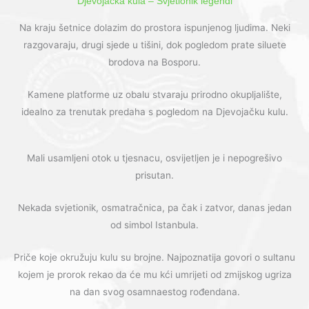
Djevojačka kula – Svjetionik legendi
Na kraju šetnice dolazim do prostora ispunjenog ljudima. Neki
razgovaraju, drugi sjede u tišini, dok pogledom prate siluete
brodova na Bosporu.
Kamene platforme uz obalu stvaraju prirodno okupljalište,
idealno za trenutak predaha s pogledom na Djevojačku kulu.
Mali usamljeni otok u tjesnacu, osvijetljen je i nepogrešivo
prisutan.
Nekada svjetionik, osmatračnica, pa čak i zatvor, danas jedan
od simbol Istanbula.
Priče koje okružuju kulu su brojne. Najpoznatija govori o sultanu
kojem je prorok rekao da će mu kći umrijeti od zmijskog ugriza
na dan svog osamnaestog rođendana.