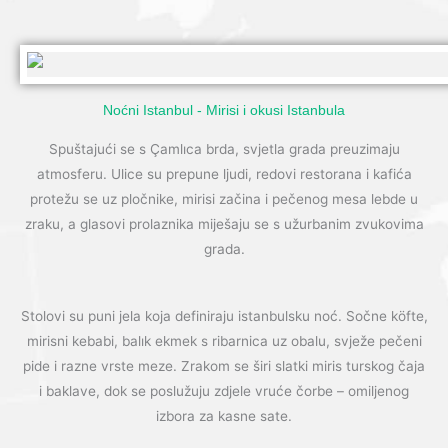
Noćni Istanbul - Mirisi i okusi Istanbula
Spuštajući se s Çamlıca brda, svjetla grada preuzimaju
atmosferu. Ulice su prepune ljudi, redovi restorana i kafića
protežu se uz pločnike, mirisi začina i pečenog mesa lebde u
zraku, a glasovi prolaznika miješaju se s užurbanim zvukovima
grada.
Stolovi su puni jela koja definiraju istanbulsku noć. Sočne köfte,
mirisni kebabi, balık ekmek s ribarnica uz obalu, svježe pečeni
pide i razne vrste meze. Zrakom se širi slatki miris turskog čaja
i baklave, dok se poslužuju zdjele vruće čorbe – omiljenog
izbora za kasne sate.