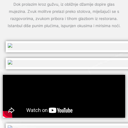
Dok prolazim kroz gužvu, iz obližnje džamije dopire glas
mujezina. Zvuk molitve prelazi preko stolova, miješajući se s
razgovorima, zvukom pribora i tihom glazbom iz restorana.
Istanbul diše punim plućima, ispunjen okusima i mirisima noći.