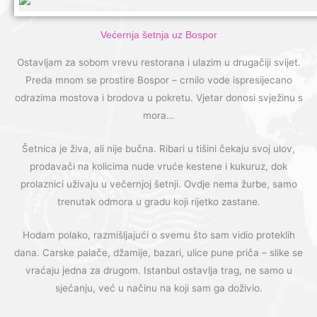
Većernja šetnja uz Bospor
Ostavljam za sobom vrevu restorana i ulazim u drugačiji svijet.
Preda mnom se prostire Bospor – crnilo vode ispresijecano
odrazima mostova i brodova u pokretu. Vjetar donosi svježinu s
mora…
Šetnica je živa, ali nije bučna. Ribari u tišini čekaju svoj ulov,
prodavači na kolicima nude vruće kestene i kukuruz, dok
prolaznici uživaju u večernjoj šetnji. Ovdje nema žurbe, samo
trenutak odmora u gradu koji rijetko zastane.
Hodam polako, razmišljajući o svemu što sam vidio proteklih
dana. Carske palače, džamije, bazari, ulice pune priča – slike se
vraćaju jedna za drugom. Istanbul ostavlja trag, ne samo u
sjećanju, već u načinu na koji sam ga doživio.