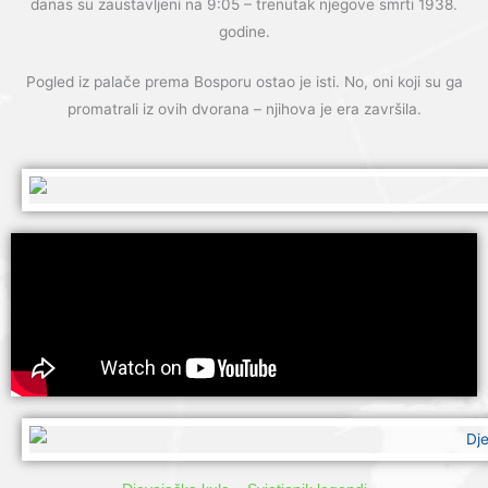
danas su zaustavljeni na 9:05 – trenutak njegove smrti 1938.
godine.
Pogled iz palače prema Bosporu ostao je isti. No, oni koji su ga
promatrali iz ovih dvorana – njihova je era završila.