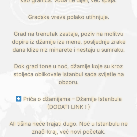
kao granica. Voda ne dijeli, već spaja.
Gradska vreva polako utihnjuje.
Grad na trenutak zastaje, poziv na molitvu
dopire iz džamije iza mene, posljednje zrake
dana klize niz minarete i nestaju u sumraku.
Dok grad tone u noć, džamije koje su kroz
stoljeća oblikovale Istanbul sada svijetle na
obzoru.
Priča o džamijama – Džamije Istanbula
(DODATI LINK ! )
Ali tišina neće trajati dugo. Noć u Istanbulu ne
znači kraj, već novi početak.