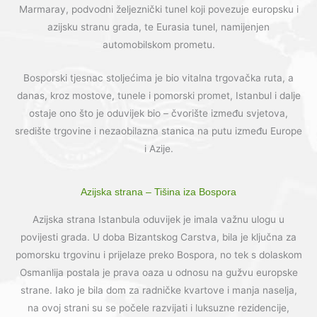
Marmaray, podvodni željeznički tunel koji povezuje europsku i
azijsku stranu grada, te Eurasia tunel, namijenjen
automobilskom prometu.
Bosporski tjesnac stoljećima je bio vitalna trgovačka ruta, a
danas, kroz mostove, tunele i pomorski promet, Istanbul i dalje
ostaje ono što je oduvijek bio – čvorište između svjetova,
središte trgovine i nezaobilazna stanica na putu između Europe
i Azije.
Azijska strana – Tišina iza Bospora
Azijska strana Istanbula oduvijek je imala važnu ulogu u
povijesti grada. U doba Bizantskog Carstva, bila je ključna za
pomorsku trgovinu i prijelaze preko Bospora, no tek s dolaskom
Osmanlija postala je prava oaza u odnosu na gužvu europske
strane. Iako je bila dom za radničke kvartove i manja naselja,
na ovoj strani su se počele razvijati i luksuzne rezidencije,