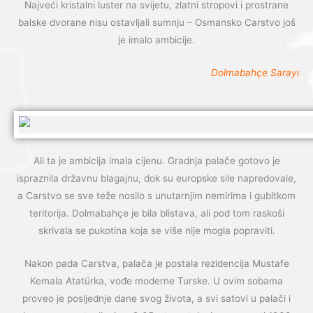
Najveći kristalni luster na svijetu, zlatni stropovi i prostrane
balske dvorane nisu ostavljali sumnju – Osmansko Carstvo još
je imalo ambicije.
Dolmabahçe Sarayı
Ali ta je ambicija imala cijenu. Gradnja palače gotovo je
ispraznila državnu blagajnu, dok su europske sile napredovale,
a Carstvo se sve teže nosilo s unutarnjim nemirima i gubitkom
teritorija. Dolmabahçe je bila blistava, ali pod tom raskoši
skrivala se pukotina koja se više nije mogla popraviti.
Nakon pada Carstva, palača je postala rezidencija Mustafe
Kemala Atatürka, vođe moderne Turske. U ovim sobama
proveo je posljednje dane svog života, a svi satovi u palači i