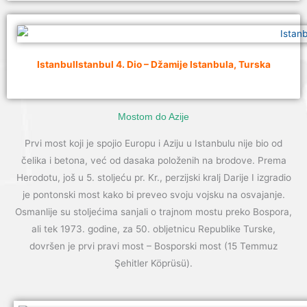
IstanbulIstanbul 4. Dio – Džamije Istanbula, Turska
Mostom do Azije
Prvi most koji je spojio Europu i Aziju u Istanbulu nije bio od
čelika i betona, već od dasaka položenih na brodove. Prema
Herodotu, još u 5. stoljeću pr. Kr., perzijski kralj Darije I izgradio
je pontonski most kako bi preveo svoju vojsku na osvajanje.
Osmanlije su stoljećima sanjali o trajnom mostu preko Bospora,
ali tek 1973. godine, za 50. obljetnicu Republike Turske,
dovršen je prvi pravi most – Bosporski most (15 Temmuz
Şehitler Köprüsü).