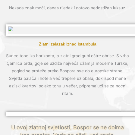
Nekada znak moći, danas rijedak i gotovo nedostižan luksuz.
Zlatni zalazak iznad Istambula
Sunce tone iza horizonta, a zlatni grad gubi oštre obrise. S vrha
Çamlıca brda, gdje se uzdiže najveća džamija moderne Turske,
pogled se proteže preko Bospora sve do europske strane.
Svjetla palača i hotela već trepere uz obalu, dok ispod mene
azijski kvartovi polako tonu u večer, pripremajući se za noćni
ritam.
U ovoj zlatnoj svjetlosti, Bospor se ne doima