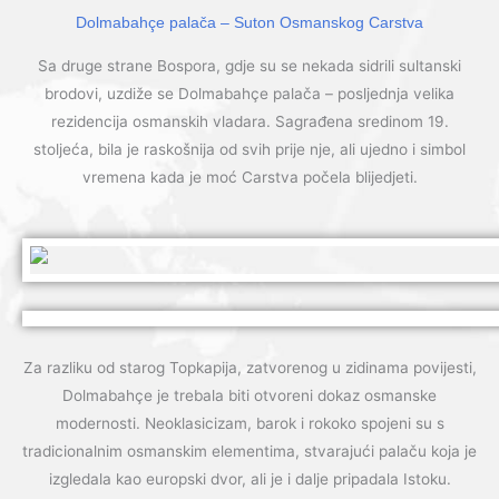
Dolmabahçe palača – Suton Osmanskog Carstva
Sa druge strane Bospora, gdje su se nekada sidrili sultanski
brodovi, uzdiže se Dolmabahçe palača – posljednja velika
rezidencija osmanskih vladara. Sagrađena sredinom 19.
stoljeća, bila je raskošnija od svih prije nje, ali ujedno i simbol
vremena kada je moć Carstva počela blijedjeti.
Za razliku od starog Topkapija, zatvorenog u zidinama povijesti,
Dolmabahçe je trebala biti otvoreni dokaz osmanske
modernosti. Neoklasicizam, barok i rokoko spojeni su s
tradicionalnim osmanskim elementima, stvarajući palaču koja je
izgledala kao europski dvor, ali je i dalje pripadala Istoku.