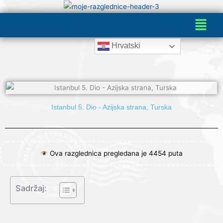
Skip
Menu
to
content
Hrvatski
Istanbul 5. Dio - Azijska strana, Turska
Ova razglednica pregledana je 4454 puta
Sadržaj: