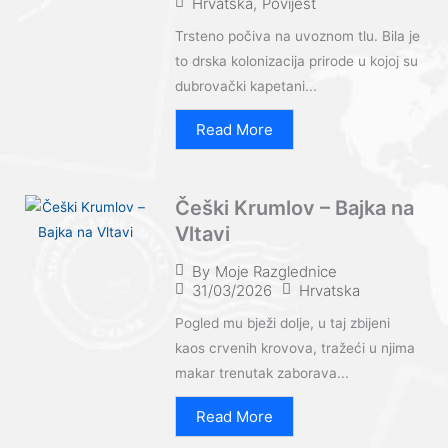
Hrvatska
,
Povijest
Trsteno počiva na uvoznom tlu. Bila je
to drska kolonizacija prirode u kojoj su
dubrovački kapetani...
Read More
Češki Krumlov – Bajka na
Vltavi
By
Moje Razglednice
31/03/2026
Hrvatska
Pogled mu bježi dolje, u taj zbijeni
kaos crvenih krovova, tražeći u njima
makar trenutak zaborava...
Read More