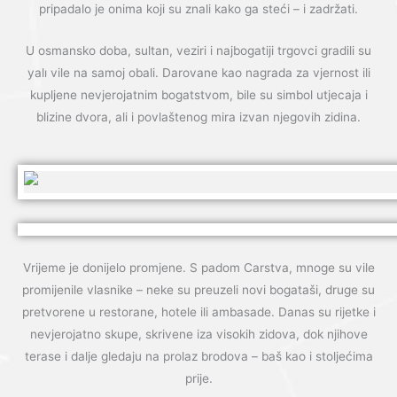
pripadalo je onima koji su znali kako ga steći – i zadržati.
U osmansko doba, sultan, veziri i najbogatiji trgovci gradili su
yalı vile na samoj obali. Darovane kao nagrada za vjernost ili
kupljene nevjerojatnim bogatstvom, bile su simbol utjecaja i
blizine dvora, ali i povlaštenog mira izvan njegovih zidina.
Vrijeme je donijelo promjene. S padom Carstva, mnoge su vile
promijenile vlasnike – neke su preuzeli novi bogataši, druge su
pretvorene u restorane, hotele ili ambasade. Danas su rijetke i
nevjerojatno skupe, skrivene iza visokih zidova, dok njihove
terase i dalje gledaju na prolaz brodova – baš kao i stoljećima
prije.