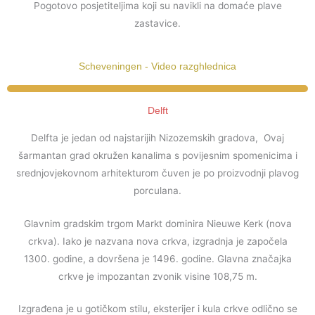
Pogotovo posjetiteljima koji su navikli na domaće plave
zastavice.
Scheveningen - Video razghlednica
Delft
Delfta je jedan od najstarijih Nizozemskih gradova, Ovaj
šarmantan grad okružen kanalima s povijesnim spomenicima i
srednjovjekovnom arhitekturom
čuven je po proizvodnji plavog
porculana.
Glavnim gradskim trgom Markt dominira Nieuwe Kerk (nova
crkva). Iako je nazvana nova crkva, izgradnja je započela
1300. godine, a dovršena je 1496. godine. Glavna značajka
crkve je impozantan zvonik visine 108,75 m.
Izgrađena je u gotičkom stilu, eksterijer i kula crkve odlično se