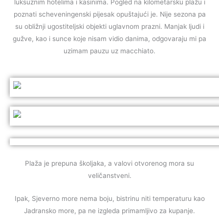
luksuznim hotelima i kasinima. Pogled na kilometarsku plažu i
poznati scheveningenski pijesak opuštajući je. Nije sezona pa
su obližnji ugostiteljski objekti uglavnom prazni. Manjak ljudi i
gužve, kao i sunce koje nisam vidio danima, odgovaraju mi pa
uzimam pauzu uz macchiato.
Plaža je prepuna školjaka, a valovi otvorenog mora su
veličanstveni.
Ipak, Sjeverno more nema boju, bistrinu niti temperaturu kao
Jadransko more, pa ne izgleda
primamljivo za kupanje.