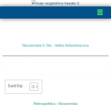
Skip
Menu
to
content
Nizozemska 3. Dio - Velika Holandska tura
Sadržaj:
Retrospektiva - Nizozemska