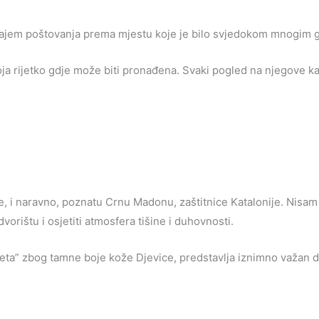
ajem poštovanja prema mjestu koje je bilo svjedokom mnogim ge
koja rijetko gdje može biti pronađena. Svaki pogled na njegove ka
e, i naravno, poznatu Crnu Madonu, zaštitnice Katalonije. Nisam
orištu i osjetiti atmosfera tišine i duhovnosti.
eta” zbog tamne boje kože Djevice, predstavlja iznimno važan d