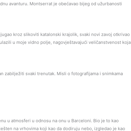
jednu avanturu. Montserrat je obećavao bijeg od užurbanosti
o kroz slikoviti katalonski krajolik, svaki novi zavoj otkrivao
ulazili u moje vidno polje, nagovještavajući veličanstvenost koja
zabilježiti svaki trenutak. Misli o fotografijama i snimkama
enu u atmosferi u odnosu na onu u Barceloni. Bio je to kao
smješten na vrhovima koji kao da dodiruju nebo, izgledao je kao