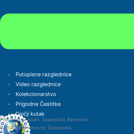
Putopisne razglednice
Video razglednice
Kolekcionarstvo
Prigodne Čestitke
Dječji kutak
Samostan Montserrat, Španjolska