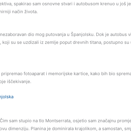
pektiva, spakirao sam osnovne stvari i autobusom krenuo u još 
irniji način života.
ezaboravan dio mog putovanja u Španjolsku. Dok je autobus vijuga
 koji su se uzdizali iz zemlje poput drevnih titana, postupno su 
pripremao fotoaparat i memorijske kartice, kako bih bio spreman 
oje iščekivanje.
. Čim sam stupio na tlo Montserrata, osjetio sam značajnu promj
li novu dimenziju. Planina je dominirala krajolikom, a samostan, 