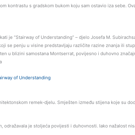
u oštrom kontrastu s gradskom bukom koju sam ostavio iza sebe. O
ati je “
Stairway of Understanding” – djelo Josefa M. Subirachsa
i se penju u visine predstavljaju različite razine znanja ili st
ten u blizini samostana Montserrat, povijesno i duhovno značajn
a
itektonskom remek-djelu. Smješten između stijena koje su doda
, odražavala je stoljeća povijesti i duhovnosti. Iako nažalost 