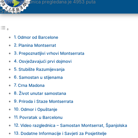
👁️ Ova razglednica pregledana je 4953 puta
Sadržaj:
Odmor od Barcelone
Planina Montserrat
Prepoznatljivi vrhovi Montserrata
Osvježavajući prvi dojmovi
Stubište Razumijevanja
Samostan u stijenama
Crna Madona
Život unutar samostana
Priroda i Staze Montserrata
Odmor i Opuštanje
Povratak u Barcelonu
Video razglednica – Samostan Montserrat, Španjolska
Dodatne Informacije i Savjeti za Posjetitelje