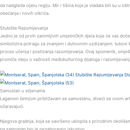
da nadgleda cijelu regiju. Mir i tišina koja je vladala bili su 
obećanja i novih otkrića.
Stubište Razumijevanja
Jedno je od prvih zanimljivih umjetničkih djela koje će vas doček
simbolizira potragu za znanjem i duhovnim uzdizanjem. tubovi koj
proces učenja i postizanja razumijevanja. Ovaj spomenik, smješ
promiče ideju o važnosti međukulturnog dijaloga i razumijevanj
Samostan u stijenama
Laganom šetnjom približavam se samostanu, diveći se ovom arh
očaravajući.
Njegova gradnja, koja se savršeno uklopila s prirodnim okolišem
na samostan bio je nezaboravno iskustvo.