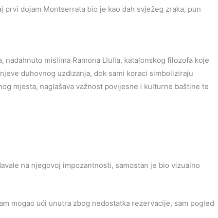
vaj prvi dojam Montserrata bio je kao dah svježeg zraka, pun
, nadahnuto mislima Ramona Llulla, katalonskog filozofa koje
upnjeve duhovnog uzdizanja, dok sami koraci simboliziraju
og mjesta, naglašava važnost povijesne i kulturne baštine te
vale na njegovoj impozantnosti, samostan je bio vizualno
nisam mogao ući unutra zbog nedostatka rezervacije, sam pogled