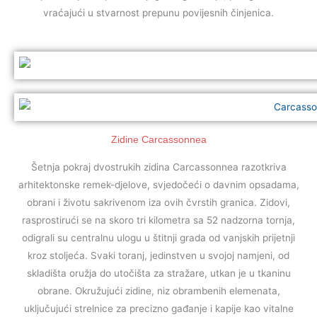
vraćajući u stvarnost prepunu povijesnih činjenica.
Zidine Carcassonnea
Šetnja pokraj dvostrukih zidina Carcassonnea razotkriva
arhitektonske remek-djelove, svjedočeći o davnim opsadama,
obrani i životu sakrivenom iza ovih čvrstih granica. Zidovi,
rasprostirući se na skoro tri kilometra sa 52 nadzorna tornja,
odigrali su centralnu ulogu u štitnji grada od vanjskih prijetnji
kroz stoljeća. Svaki toranj, jedinstven u svojoj namjeni, od
skladišta oružja do utočišta za stražare, utkan je u tkaninu
obrane. Okružujući zidine, niz obrambenih elemenata,
uključujući strelnice za precizno gađanje i kapije kao vitalne