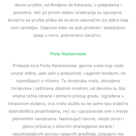
davno prošlim, od Rimljana do Katarista, o pobjedama i
porazima. Već pri prvom dojmu očekivanja su ispunjena;
konačno se pružila prilika da stvarno zakoračim iza zidina koje
sam zamišljao. Osjećam kako se puls prošlosti i sadašnjosti
spaja u novo, jedinstveno iskustvo.
Porte Narbonnaise
Prolazak kroz Porte Narbonnaise, glavna vrata koja vode
unutar zidina, upio sam u potpunosti. Laganim korakom, ne
razmišljajući o ničemu. Ta dvostruka vrata, okrunjena
tornjevima i zaštićena dizalnim mostom, od davnina su bila
vitalna točka obrane i primarni pristup gradu. Izgrađena u
trinaestom stoljeću, ova vrata služila su ne samo kao srdačna
dobrodošlica posjetiteljima, već su i upozoravala one s manje
plemenitim namjerama. Nadvisujući lukove, ubojiti otvori i
grbovi pričavaj o drevnim strategijama obrane i
nepokolebljivom ponosu njegovih graditelja, polagano me