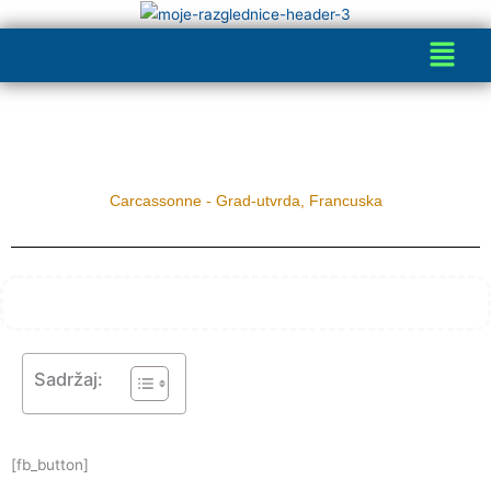
Skip
Menu
to
content
Carcassonne - Grad-utvrda, Francuska
Sadržaj:
[fb_button]