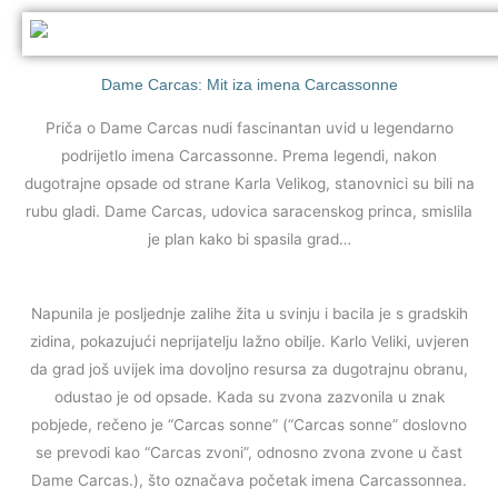
Dame Carcas: Mit iza imena Carcassonne
Priča o Dame Carcas nudi fascinantan uvid u legendarno
podrijetlo imena Carcassonne. Prema legendi, nakon
dugotrajne opsade od strane Karla Velikog, stanovnici su bili na
rubu gladi. Dame Carcas, udovica saracenskog princa, smislila
je plan kako bi spasila grad…
Napunila je posljednje zalihe žita u svinju i bacila je s gradskih
zidina, pokazujući neprijatelju lažno obilje. Karlo Veliki, uvjeren
da grad još uvijek ima dovoljno resursa za dugotrajnu obranu,
odustao je od opsade. Kada su zvona zazvonila u znak
pobjede, rečeno je “Carcas sonne” (“Carcas sonne” doslovno
se prevodi kao “Carcas zvoni”, odnosno zvona zvone u čast
Dame Carcas.), što označava početak imena Carcassonnea.