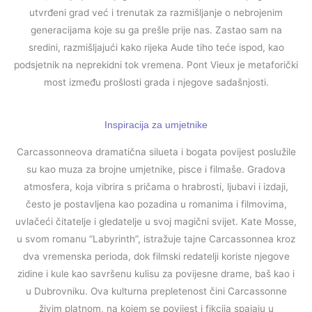
utvrđeni grad već i trenutak za razmišljanje o nebrojenim
generacijama koje su ga prešle prije nas. Zastao sam na
sredini, razmišljajući kako rijeka Aude tiho teće ispod, kao
podsjetnik na neprekidni tok vremena. Pont Vieux je metaforički
most između prošlosti grada i njegove sadašnjosti.
Inspiracija za umjetnike
Carcassonneova dramatična silueta i bogata povijest poslužile
su kao muza za brojne umjetnike, pisce i filmaše. Gradova
atmosfera, koja vibrira s pričama o hrabrosti, ljubavi i izdaji,
često je postavljena kao pozadina u romanima i filmovima,
uvlačeći čitatelje i gledatelje u svoj magični svijet. Kate Mosse,
u svom romanu “Labyrinth”, istražuje tajne Carcassonnea kroz
dva vremenska perioda, dok filmski redatelji koriste njegove
zidine i kule kao savršenu kulisu za povijesne drame, baš kao i
u Dubrovniku. Ova kulturna prepletenost čini Carcassonne
živim platnom, na kojem se povijest i fikcija spajaju u