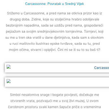
Carcassonne: Povratak u Srednji Vijek
Stižemo u Carcassonne, a pred nama se otkriva prizor kao iz
drugog doba. Zidine, koje su stoljećima hrabro odolijevale
bezbrojnim napadima, sada se uzdižu pred nama, gospodareći
pejzažom sa svojim srednjovjekovnim tornjevima. Tornjevi, koji
su me u tren oka vratili u dane djetinjstva, kada sam s olovkom
u ruci maštovito ilustrirao epske tvrđave, sada su tu, pred
mojim očima, stvarni i opipljivi. Čini mi se ili su to su baš ti?
Simbol nesalomive snage i bogate povijesti, dočekuje me
otvorenih vrata, pozivajući me u svoj živi muzej. U ovom
čarobnom prostoru svaki kamen šapuće priče o vremenima