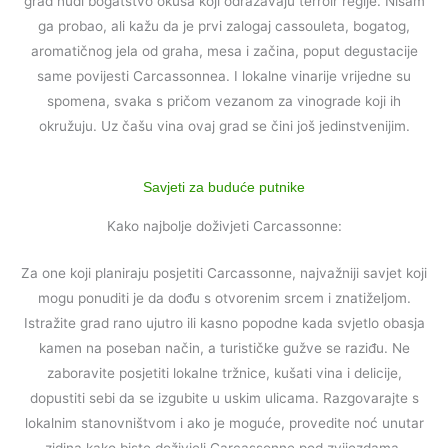
grad nudi bogatstvo okusa koji odražavaju terroir regije. Nisam
ga probao, ali kažu da je prvi zalogaj cassouleta, bogatog,
aromatičnog jela od graha, mesa i začina, poput degustacije
same povijesti Carcassonnea. I lokalne vinarije vrijedne su
spomena, svaka s pričom vezanom za vinograde koji ih
okružuju. Uz čašu vina ovaj grad se čini još jedinstvenijim.
Savjeti za buduće putnike
Kako najbolje doživjeti Carcassonne:
Za one koji planiraju posjetiti Carcassonne, najvažniji savjet koji
mogu ponuditi je da dođu s otvorenim srcem i znatiželjom.
Istražite grad rano ujutro ili kasno popodne kada svjetlo obasja
kamen na poseban način, a turističke gužve se raziđu. Ne
zaboravite posjetiti lokalne tržnice, kušati vina i delicije,
dopustiti sebi da se izgubite u uskim ulicama. Razgovarajte s
lokalnim stanovništvom i ako je moguće, provedite noć unutar
zidina kako biste doživjeli Carcassonne pod zvijezdama.